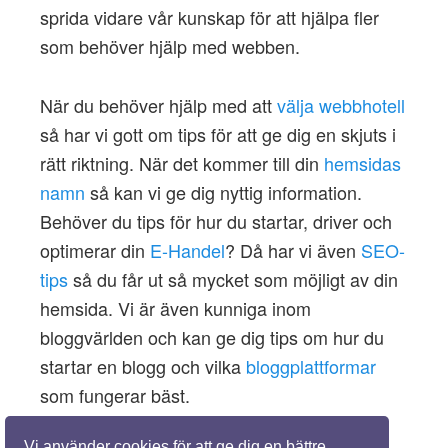
sprida vidare vår kunskap för att hjälpa fler
som behöver hjälp med webben.
När du behöver hjälp med att
välja webbhotell
så har vi gott om tips för att ge dig en skjuts i
rätt riktning. När det kommer till din
hemsidas
namn
så kan vi ge dig nyttig information.
Behöver du tips för hur du startar, driver och
optimerar din
E-Handel
? Då har vi även
SEO-
tips
så du får ut så mycket som möjligt av din
hemsida. Vi är även kunniga inom
bloggvärlden och kan ge dig tips om hur du
startar en blogg och vilka
bloggplattformar
som fungerar bäst.
Vi använder cookies för att ge dig en bättre