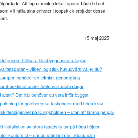
tgärdade. Att laga mobilen lokalt sparar både tid och
om vill hålla sina enheter i toppskick erbjuder dessa
änst.
15 maj 2025
vidd genom hållbara länkbyggnadsstrategier
valitetspallar – vilken logistisk huvudvärk väljer du?
epumpen behöver en teknisk genomgång
inomhusklimat under årets varmaste dagar
 altan? Det här behöver du veta inför bygget
rputsning för göteborgska fastigheter med höga krav
elskifteslägenhet på Kungsholmen – utan att lämna pengar
 installation av stora fasadskyltar på höga höjder
för kontorstid – när du står låst ute i Stockholm