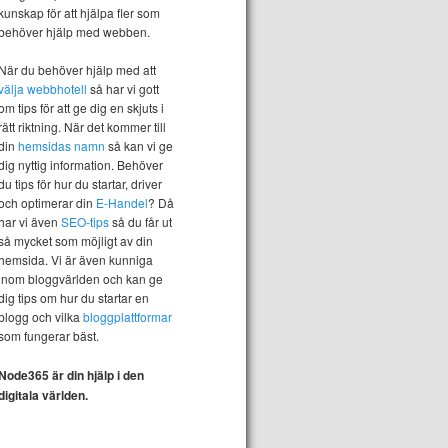
kunskap för att hjälpa fler som
behöver hjälp med webben.
När du behöver hjälp med att
välja webbhotell
så har vi gott
om tips för att ge dig en skjuts i
rätt riktning. När det kommer till
din
hemsidas namn
så kan vi ge
dig nyttig information. Behöver
du tips för hur du startar, driver
och optimerar din
E-Handel
? Då
har vi även
SEO-tips
så du får ut
så mycket som möjligt av din
hemsida. Vi är även kunniga
inom bloggvärlden och kan ge
dig tips om hur du startar en
blogg och vilka
bloggplattformar
som fungerar bäst.
Node365 är din hjälp i den
digitala världen.