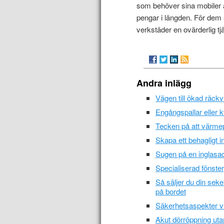
som behöver sina mobiler å
pengar i längden. För dem s
verkstäder en ovärderlig tj
Andra inlägg
Vägen till ökad räck
Engångspallar eller k
Tecken på att värm
Skapa ett behagligt 
Sugen på en inglasad
Specialiserad fönste
Så säljer du din sek
på bordet
Säkerhetsaspekter vid
Akut dörröppning utan