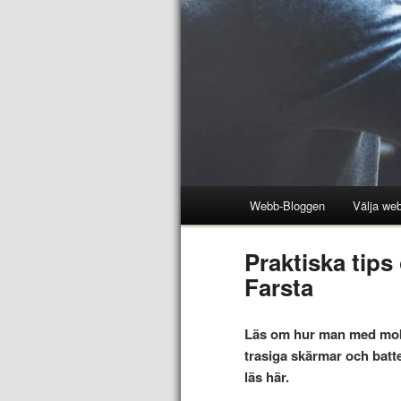
Webb-Bloggen
Välja web
Praktiska tips
Farsta
Läs om hur man med mobi
trasiga skärmar och batte
läs här.