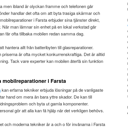
ska men ibland är olyckan framme och telefonen går
önder handlar det ofta om att byta trasiga skärmar och
mobilreparationer i Farsta erbjuder sina tjänster direkt,
är. När man lämnar sin enhet på en lokal verkstad går
an får ofta tillbaka mobilen redan samma dag.
att hantera allt från batteribyten till glasreparationer.
priserna är ofta mycket konkurrenskraftiga. Det är alltid
ning. Tack vare experter kan mobilen återfå sin funktion
 mobilreparationer i Farsta
a
kan erfarna tekniker erbjuda lösningar på de vanligaste
ar hand om mera än bara yttre skador. De kan till
ddningsproblem och byta ut gamla komponenter.
 personal gör att alla kan få hjälp när det verkligen behövs.
t och moderna tekniker är a och o för invånarna i Farsta