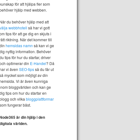
kunskap för att hjälpa fler som
behöver hjälp med webben.
När du behöver hjälp med att
välja webbhotell
så har vi gott
om tips för att ge dig en skjuts i
rätt riktning. När det kommer till
din
hemsidas namn
så kan vi ge
dig nyttig information. Behöver
du tips för hur du startar, driver
och optimerar din
E-Handel
? Då
har vi även
SEO-tips
så du får ut
så mycket som möjligt av din
hemsida. Vi är även kunniga
inom bloggvärlden och kan ge
dig tips om hur du startar en
blogg och vilka
bloggplattformar
som fungerar bäst.
Node365 är din hjälp i den
digitala världen.