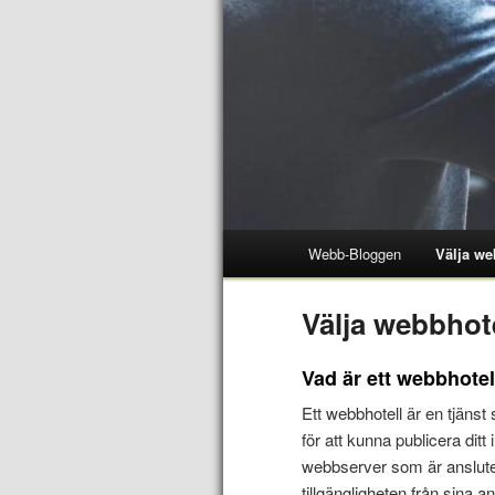
Webb-Bloggen
Välja we
Välja webbhot
Vad är ett webbhotel
Ett webbhotell är en tjäns
för att kunna publicera dit
webbserver som är ansluten 
tillgängligheten från sina 