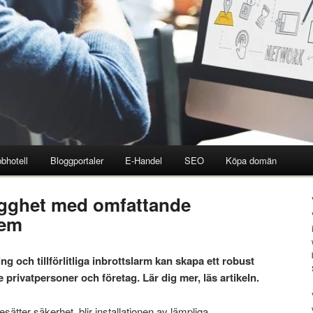
bhotell
Bloggportaler
E-Handel
SEO
Köpa domän
ygghet med omfattande
tem
g och tillförlitliga inbrottslarm kan skapa ett robust
privatpersoner och företag. Lär dig mer, läs artikeln.
sätter säkerhet, blir installationen av lämpliga