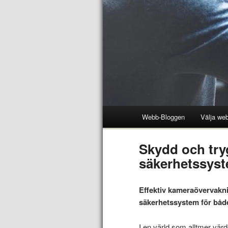
Webb-Bloggen
Välja web
Skydd och tr
säkerhetssys
Effektiv kameraövervaknin
säkerhetssystem för både 
I en värld som alltmer värde