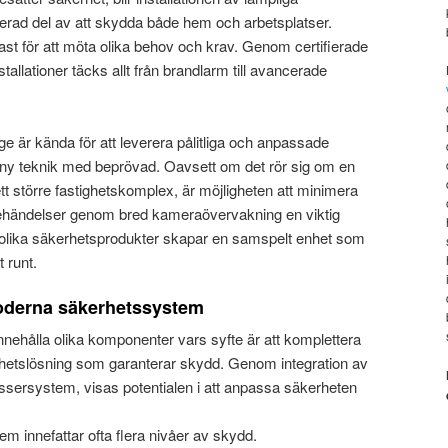
erad del av att skydda både hem och arbetsplatser.
t för att möta olika behov och krav. Genom certifierade
tallationer täcks allt från brandlarm till avancerade
e är kända för att leverera pålitliga och anpassade
ny teknik med beprövad. Oavsett om det rör sig om en
ett större fastighetskomplex, är möjligheten att minimera
adehändelser genom bred kameraövervakning en viktig
olika säkerhetsprodukter skapar en samspelt enhet som
 runt.
oderna säkerhetssystem
nehålla olika komponenter vars syfte är att komplettera
hetslösning som garanterar skydd. Genom integration av
sersystem, visas potentialen i att anpassa säkerheten
em innefattar ofta flera nivåer av skydd.