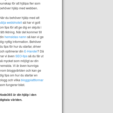
kunskap för att hjälpa fler som
behöver hjälp med webben.
När du behöver hjälp med att
välja webbhotell
så har vi gott
om tips för att ge dig en skjuts i
rätt riktning. När det kommer till
din
hemsidas namn
så kan vi ge
dig nyttig information. Behöver
du tips för hur du startar, driver
och optimerar din
E-Handel
? Då
har vi även
SEO-tips
så du får ut
så mycket som möjligt av din
hemsida. Vi är även kunniga
inom bloggvärlden och kan ge
dig tips om hur du startar en
blogg och vilka
bloggplattformar
som fungerar bäst.
Node365 är din hjälp i den
digitala världen.