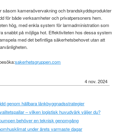
er såsom kameraövervakning och brandskyddsprodukter
dd för både verksamheter och privatpersoners hem.
igheten hög, med enkla system för larmadministration som
era snabbt på möjliga hot. Effektiviteten hos dessa system
 samspela med det befintliga säkerhetsbehovet utan att
rvänligheten.
 besöka:
sakerhetsgruppen.com
4 nov. 2024
vidd genom hållbara länkbyggnadsstrategier
valitetspallar – vilken logistisk huvudvärk väljer du?
epumpen behöver en teknisk genomgång
inomhusklimat under årets varmaste dagar