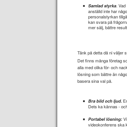
Samlad styrka
. Vad
anställd inte har någ
personalstyrkan tillg
kan svara på frågorna
mer sälj, bättre resu
Tänk på detta då ni väljer
Det finns många företag s
alla med olika för- och nack
lösning som bättre än någo
basera sina val på.
Bra bild och ljud.
En
Dets ka kännas - och
Portabel lösning:
Vi
videokonferens ska k