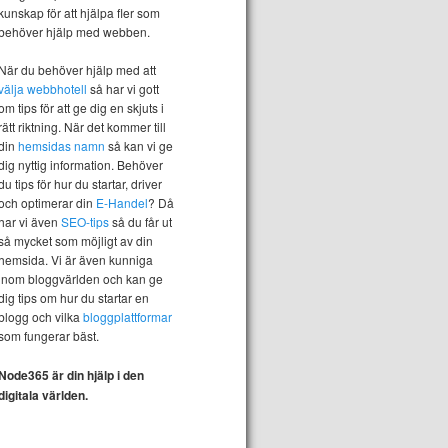
kunskap för att hjälpa fler som
behöver hjälp med webben.
När du behöver hjälp med att
välja webbhotell
så har vi gott
om tips för att ge dig en skjuts i
rätt riktning. När det kommer till
din
hemsidas namn
så kan vi ge
dig nyttig information. Behöver
du tips för hur du startar, driver
och optimerar din
E-Handel
? Då
har vi även
SEO-tips
så du får ut
så mycket som möjligt av din
hemsida. Vi är även kunniga
inom bloggvärlden och kan ge
dig tips om hur du startar en
blogg och vilka
bloggplattformar
som fungerar bäst.
Node365 är din hjälp i den
digitala världen.