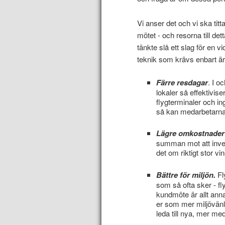
Vi anser det och vi ska tit
mötet - och resorna till det
tänkte slå ett slag för en 
teknik som krävs enbart ä
Färre resdagar
. I o
lokaler så effektivis
flygterminaler och in
så kan medarbetarna d
Lägre omkostnader
summan mot att inves
det om riktigt stor vin
Bättre för miljön.
Fl
som så ofta sker - fly
kundmöte är allt anna
er som mer miljövänl
leda till nya, mer me