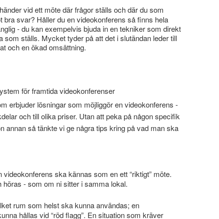
 händer vid ett möte där frågor ställs och där du som
ot bra svar? Håller du en videokonferens så finns hela
änglig - du kan exempelvis bjuda in en tekniker som direkt
 som ställs. Mycket tyder på att det i slutändan leder till
ltat och en ökad omsättning.
 system för framtida videokonferenser
om erbjuder lösningar som möjliggör en videokonferens -
delar och till olika priser. Utan att peka på någon specifik
n annan så tänkte vi ge några tips kring på vad man ska
 videokonferens ska kännas som en ett “riktigt” möte.
 höras - som om ni sitter i samma lokal.
lket rum som helst ska kunna användas; en
unna hållas vid “röd flagg”. En situation som kräver