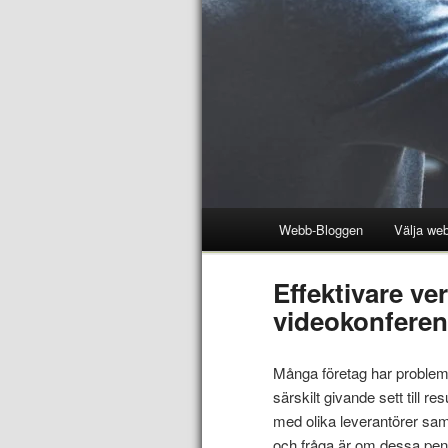
Webb-Bloggen
Välja web
Effektivare v
videokonfere
Många företag har problem
särskilt givande sett till 
med olika leverantörer sam
och fråga är om dessa peng