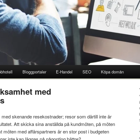
bhotell
Bloggportaler
E-Handel
SEO
Köpa domän
erksamhet med
ns
 med skenande resekostnader; resor som därtill inte är
resultatet. Att skicka sina anställda på kundmöten, på möten
t möten med affärspartners är en stor post i budgeten
ar inte kan läggas på någonting bättre?