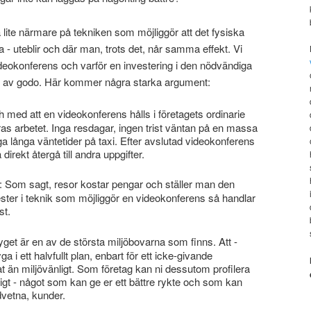
ta lite närmare på tekniken som möjliggör att det fysiska
ta - uteblir och där man, trots det, når samma effekt. Vi
videokonferens och varför en investering i den nödvändiga
r av godo. Här kommer några starka argument:
ch med att en videokonferens hålls i företagets ordinarie
eras arbetet. Inga resdagar, ingen trist väntan på en massa
ga långa väntetider på taxi. Efter avslutad videokonferens
irekt återgå till andra uppgifter.
: Som sagt, resor kostar pengar och ställer man den
ter i teknik som möjliggör en videokonferens så handlar
st.
yget är en av de största miljöbovarna som finns. Att -
ga i ett halvfullt plan, enbart för ett icke-givande
t än miljövänligt. Som företag kan ni dessutom profilera
igt - något som kan ge er ett bättre rykte och som kan
dvetna, kunder.