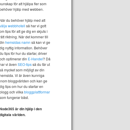
kunskap för att hjälpa fler som
behöver hjälp med webben.
När du behöver hjälp med att
välja webbhotell
så har vi gott
om tips för att ge dig en skjuts i
rätt riktning. När det kommer till
din
hemsidas namn
så kan vi ge
dig nyttig information. Behöver
du tips för hur du startar, driver
och optimerar din
E-Handel
? Då
har vi även
SEO-tips
så du får ut
så mycket som möjligt av din
hemsida. Vi är även kunniga
inom bloggvärlden och kan ge
dig tips om hur du startar en
blogg och vilka
bloggplattformar
som fungerar bäst.
Node365 är din hjälp i den
digitala världen.