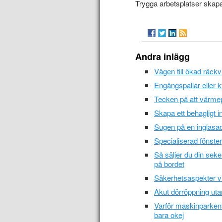
Trygga arbetsplatser skapa
Andra inlägg
Vägen till ökad räck
Engångspallar eller k
Tecken på att värm
Skapa ett behagligt 
Sugen på en inglasad
Specialiserad fönste
Så säljer du din sek
på bordet
Säkerhetsaspekter vid
Akut dörröppning utan
Varför maskinparkens 
bara okej