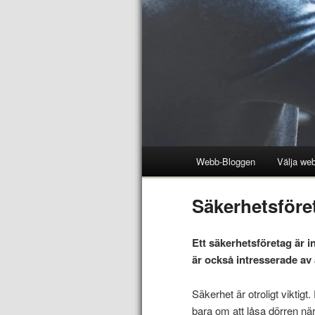
Webb-Bloggen
Välja web
Säkerhetsföre
Ett säkerhetsföretag är in
är också intresserade av at
Säkerhet är otroligt viktigt
bara om att låsa dörren nä