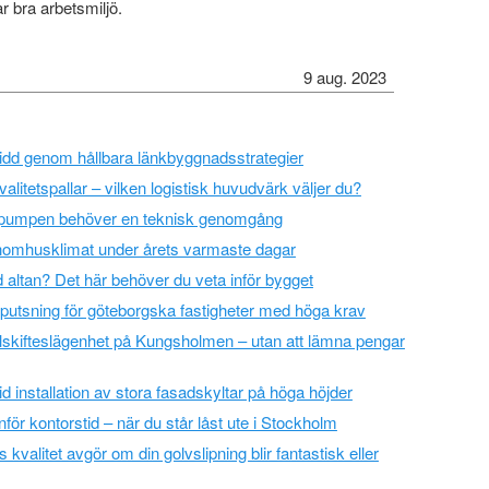
r bra arbetsmiljö.
9 aug. 2023
vidd genom hållbara länkbyggnadsstrategier
valitetspallar – vilken logistisk huvudvärk väljer du?
epumpen behöver en teknisk genomgång
inomhusklimat under årets varmaste dagar
 altan? Det här behöver du veta inför bygget
rputsning för göteborgska fastigheter med höga krav
elskifteslägenhet på Kungsholmen – utan att lämna pengar
 installation av stora fasadskyltar på höga höjder
för kontorstid – när du står låst ute i Stockholm
kvalitet avgör om din golvslipning blir fantastisk eller