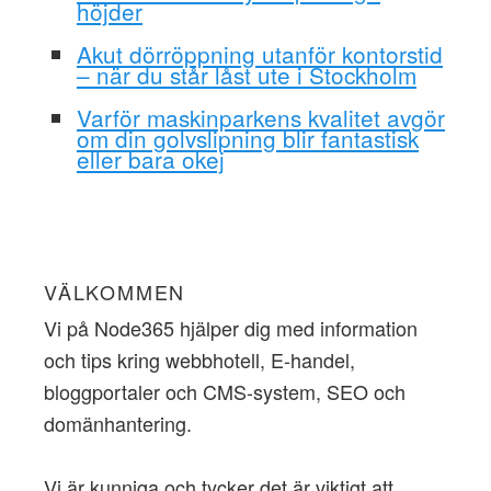
höjder
Akut dörröppning utanför kontorstid
– när du står låst ute i Stockholm
Varför maskinparkens kvalitet avgör
om din golvslipning blir fantastisk
eller bara okej
VÄLKOMMEN
Vi på Node365 hjälper dig med information
och tips kring webbhotell, E-handel,
bloggportaler och CMS-system, SEO och
domänhantering.
Vi är kunniga och tycker det är viktigt att