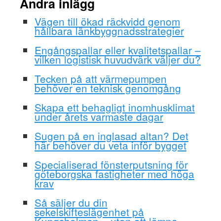
Andra inlägg
Vägen till ökad räckvidd genom
hållbara länkbyggnadsstrategier
Engångspallar eller kvalitetspallar –
vilken logistisk huvudvärk väljer du?
Tecken på att värmepumpen
behöver en teknisk genomgång
Skapa ett behagligt inomhusklimat
under årets varmaste dagar
Sugen på en inglasad altan? Det
här behöver du veta inför bygget
Specialiserad fönsterputsning för
göteborgska fastigheter med höga
krav
Så säljer du din
sekelskifteslägenhet på
Kungsholmen – utan att lämna